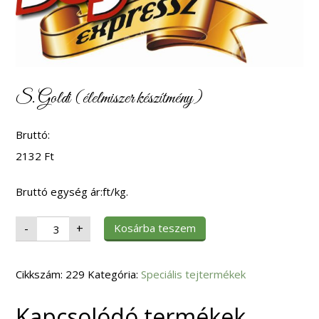
S. Goldi (élelmiszer készítmény)
Bruttó:
2132
Ft
Bruttó egység ár:ft/kg.
S.
Kosárba teszem
-
+
Goldi
(élelmiszer
készítmény)
mennyiség
Cikkszám:
229
Kategória:
Speciális tejtermékek
Kapcsolódó termékek