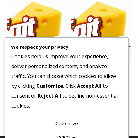
We respect your privacy
Cookies help us improve your experience,
deliver personalized content, and analyze
Tejszín ^May day^ főző 1L.
Sajt Kisteleki Krémfehér
4kg/vödör B
traffic. You can choose which cookies to allow
1340
Ft
3043
Ft
by clicking
Customize
. Click
Accept All
to
Bruttó egység ár:ft/lit.
Bruttó egység ár:ft/kg.
consent or
Reject All
to decline non-essential
Kosárba teszem
cookies.
Kosárba teszem
Customize
Reject All