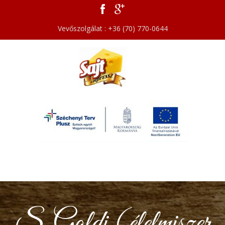
Vevőszolgálat : +36 (70) 770-0644
S. Goldi (élelmiszer