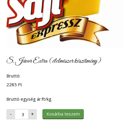
S. Jávor Extra (élelmiszer készítmény)
Bruttó:
2285
Ft
Bruttó egység ár:ft/kg.
S.
Kosárba teszem
-
+
Jávor
Extra
(élelmiszer
készítmény)