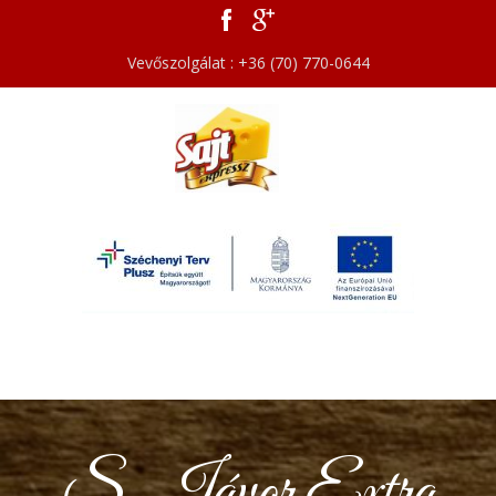
Vevőszolgálat : +36 (70) 770-0644
S. Jávor Extra