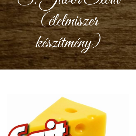
(élelmiszer
készítmény)