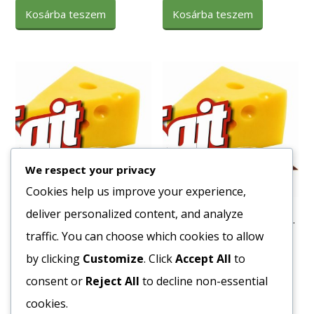
Kosárba teszem
Kosárba teszem
We respect your privacy
Cookies help us improve your experience,
deliver personalized content, and analyze
S. Milky B (élelmiszer
Tejszín ^May day^ főző 1L.
készítmény)
traffic. You can choose which cookies to allow
1340
Ft
2376
Ft
by clicking
Customize
. Click
Accept All
to
Bruttó egység ár:ft/lit.
Bruttó egység ár:ft/kg.
consent or
Reject All
to decline non-essential
Kosárba teszem
cookies.
Kosárba teszem