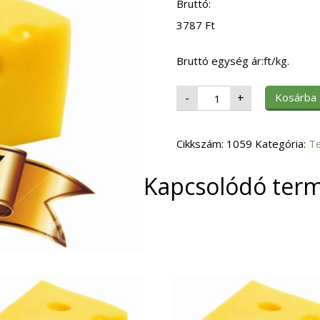
Bruttó:
3787
Ft
Bruttó egység ár:ft/kg.
Sajt
Kosárba
-
+
Cheddar
"B"
MLK
mennyiség
Cikkszám:
1059
Kategória:
T
Kapcsolódó ter