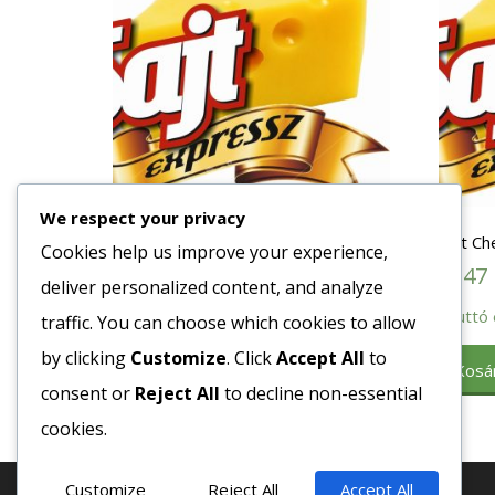
We respect your privacy
Sajt Trappista Milram Laktózmentes
Sajt C
Cookies help us improve your experience,
3709
Ft
4247
deliver personalized content, and analyze
Bruttó egység ár:ft/kg.
Bruttó 
traffic. You can choose which cookies to allow
by clicking
Customize
. Click
Accept All
to
Kosárba teszem
Kosá
consent or
Reject All
to decline non-essential
cookies.
Customize
Reject All
Accept All