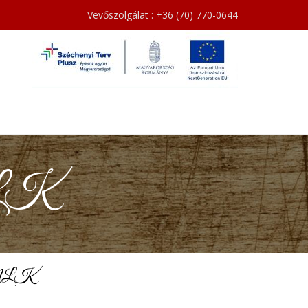
Vevőszolgálat : +36 (70) 770-0644
MLK
” MLK