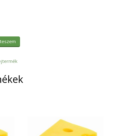
 teszem
ejtermék
mékek