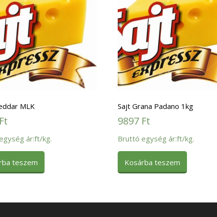
heddar MLK
Sajt Grana Padano 1kg
Ft
9897
Ft
egység ár:ft/kg.
Bruttó egység ár:ft/kg.
rba teszem
Kosárba teszem