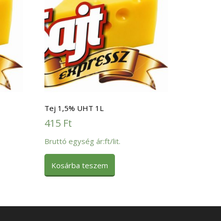
Tej 1,5% UHT 1L
415
Ft
Bruttó egység ár:ft/lit.
Kosárba teszem