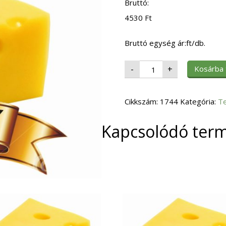
Bruttó:
4530
Ft
Bruttó egység ár:ft/db.
Sajt
Kosárba
-
+
Cheddar
Szeletelt
1,033
kg
Cikkszám:
84
1744
Kategória:
T
szelet
MLK
mennyiség
Kapcsolódó ter