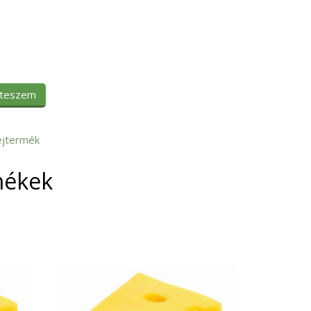
 teszem
ejtermék
mékek