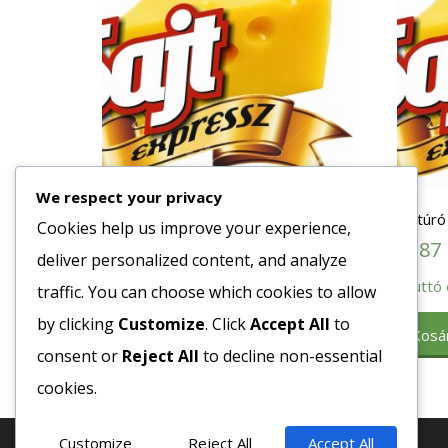
We respect your privacy
Joghurt 5L Vödrös
Juhtúró
Cookies help us improve your experience,
4332
Ft
1387
deliver personalized content, and analyze
Bruttó egység ár:ft/db.
Bruttó 
traffic. You can choose which cookies to allow
by clicking
Customize
. Click
Accept All
to
Kosárba teszem
Kosá
consent or
Reject All
to decline non-essential
cookies.
Customize
Reject All
Accept All