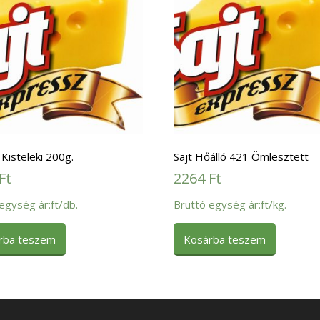
 Kisteleki 200g.
Sajt Hőálló 421 Ömlesztett
Ft
2264
Ft
egység ár:ft/db.
Bruttó egység ár:ft/kg.
rba teszem
Kosárba teszem