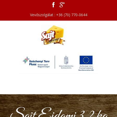
Vevőszolgálat : +36 (70) 770-0644
Sajt Eidami 3,2 kg