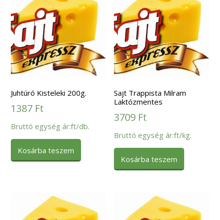
Juhtúró Kisteleki 200g.
Sajt Trappista Milram
Laktózmentes
1387
Ft
3709
Ft
Bruttó egység ár:ft/db.
Bruttó egység ár:ft/kg.
Kosárba teszem
Kosárba teszem