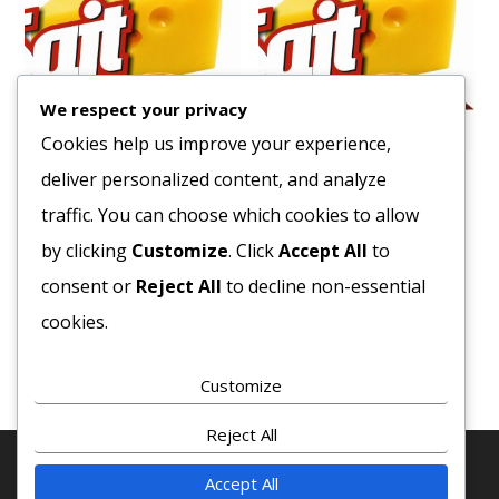
We respect your privacy
Cookies help us improve your experience,
deliver personalized content, and analyze
Sajtkrém 1/1
Sajt Cheddar Szeletelt
1,033 kg 84 szelet MLK
traffic. You can choose which cookies to allow
2010
Ft
4530
Ft
by clicking
Customize
. Click
Accept All
to
Bruttó egység ár:ft/kg.
Bruttó egység ár:ft/db.
consent or
Reject All
to decline non-essential
Kosárba teszem
cookies.
Kosárba teszem
Customize
Reject All
Accept All
© 2020 COPYRIGHT - MINDEN JOG FENTTARVA! · SAJT-