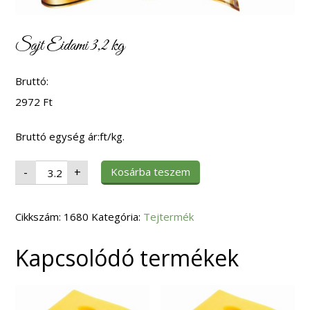
Sajt Eidami 3,2 kg
Bruttó:
2972
Ft
Bruttó egység ár:ft/kg.
Sajt
Kosárba teszem
-
+
Eidami
3,2
kg
mennyiség
Cikkszám:
1680
Kategória:
Tejtermék
Kapcsolódó termékek