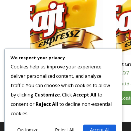
We respect your privacy
Joghurt Görög Yliston 5L
Sajt G
Cookies help us improve your experience,
7220
Ft
9897
deliver personalized content, and analyze
Bruttó egység ár:ft/db.
Bruttó 
traffic. You can choose which cookies to allow
by clicking
Customize
. Click
Accept All
to
Kosárba teszem
Kosá
consent or
Reject All
to decline non-essential
cookies.
Customize
Reject All
Accept All