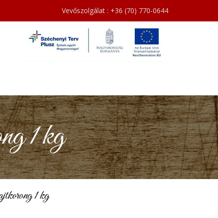
Vevőszolgálat : +36 (70) 770-0644
ng 1 kg
jtkorong 1 kg