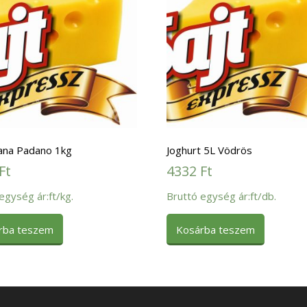
rana Padano 1kg
Joghurt 5L Vödrös
Ft
4332
Ft
egység ár:ft/kg.
Bruttó egység ár:ft/db.
rba teszem
Kosárba teszem