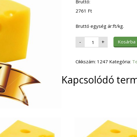
Bruttó:
2761
Ft
Bruttó egység ár:ft/kg.
Sajt
Kosárba
-
+
Kőrösi
félkemény
sajtkorong
1
Cikkszám:
kg
1247
Kategória:
T
mennyiség
Kapcsolódó ter