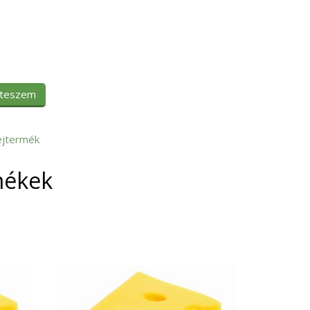
 teszem
ejtermék
mékek