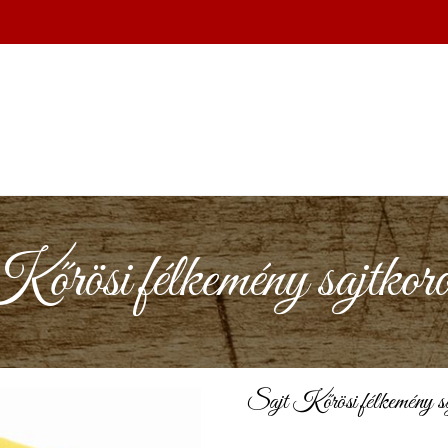
őrösi félkemény sajtkoro
Sajt Kőrösi félkemény sa