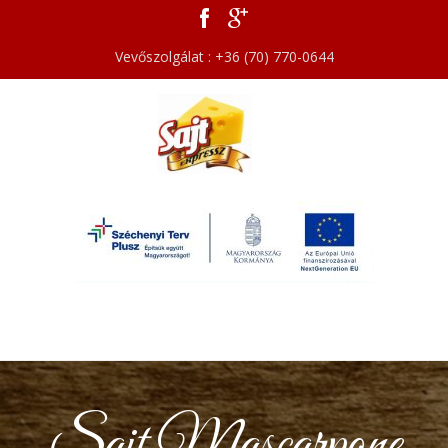
Vevőszolgálat : +36 (70) 770-0644
Sajt Mascarpone