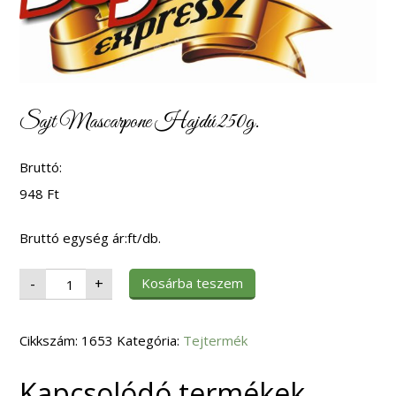
Sajt Mascarpone Hajdú 250g.
Bruttó:
948
Ft
Bruttó egység ár:ft/db.
Sajt
Kosárba teszem
-
+
Mascarpone
Hajdú
250g.
mennyiség
Cikkszám:
1653
Kategória:
Tejtermék
Kapcsolódó termékek