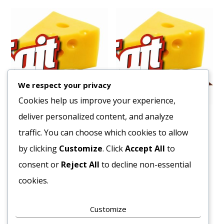
We respect your privacy
Cookies help us improve your experience,
deliver personalized content, and analyze
Sajt Jager 40% Import
Sajt Mascarpone Szarvasi
250g
traffic. You can choose which cookies to allow
2052
Ft
1117
Ft
by clicking
Customize
. Click
Accept All
to
Bruttó egység ár:ft/kg.
Bruttó egység ár:ft/db.
consent or
Reject All
to decline non-essential
Kosárba teszem
cookies.
Kosárba teszem
Customize