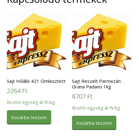
Sajt Hőálló 421 Ömlesztett
Sajt Reszelt Parmezán
Grana Padano 1kg
2264
Ft
8707
Ft
Bruttó egység ár:ft/kg.
Bruttó egység ár:ft/kg.
Kosárba teszem
Kosárba teszem