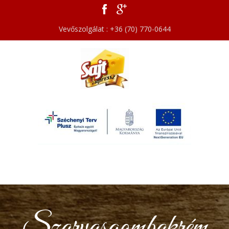
Vevőszolgálat : +36 (70) 770-0644
Szarvasgombakrém