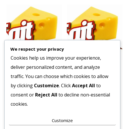
We respect your privacy
Cookies help us improve your experience,
deliver personalized content, and analyze
Szardella Olajban 720/396
Mogyorókrém Miss Nuss
gr (6db/#)
1kg
traffic. You can choose which cookies to allow
8457
Ft
2071
Ft
by clicking
Customize
. Click
Accept All
to
Bruttó egység ár:ft/db.
Bruttó egység ár:ft/db.
consent or
Reject All
to decline non-essential
cookies.
Kosárba teszem
Kosárba teszem
Customize