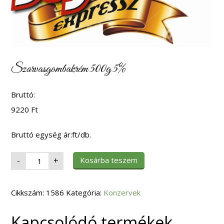
Szarvasgombakrém 500g 5%
Bruttó:
9220
Ft
Bruttó egység ár:ft/db.
Szarvasgombakrém
Kosárba teszem
-
+
500g
5%
mennyiség
Cikkszám:
1586
Kategória:
Konzervek
Kapcsolódó termékek