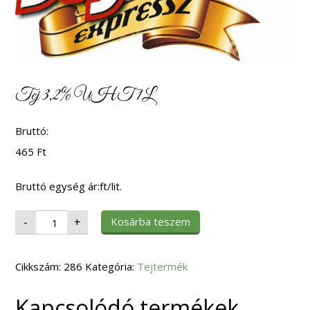
Tej 3,2% UHT 1L
Bruttó:
465
Ft
Bruttó egység ár:ft/lit.
Tej
Kosárba teszem
-
+
3,2%
UHT
1L
mennyiség
Cikkszám:
286
Kategória:
Tejtermék
Kapcsolódó termékek