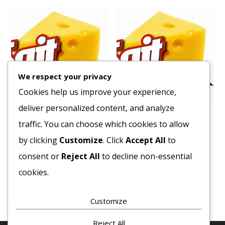
We respect your privacy
Cookies help us improve your experience,
deliver personalized content, and analyze
Tej 1,5% UHT 1L
Sajt Cheddar MLK
traffic. You can choose which cookies to allow
415
Ft
4247
Ft
by clicking
Customize
. Click
Accept All
to
Bruttó egység ár:ft/lit.
Bruttó egység ár:ft/kg.
consent or
Reject All
to decline non-essential
cookies.
Kosárba teszem
Kosárba teszem
Customize
Reject All