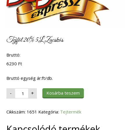
Tejföl 20% 5L Zacskós
Bruttó:
6230
Ft
Bruttó egység ár:ft/db.
Tejföl
Kosárba teszem
-
+
20%
5L
Zacskós
mennyiség
Cikkszám:
1651
Kategória:
Tejtermék
Kapcsolódó termékek