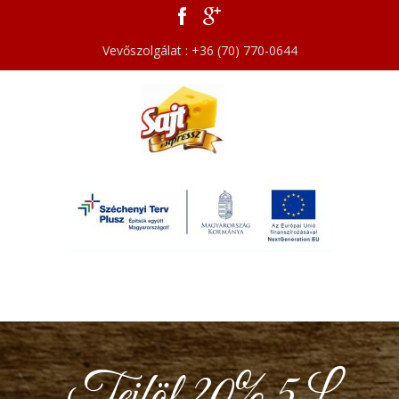
Vevőszolgálat : +36 (70) 770-0644
Tejföl 20% 5L