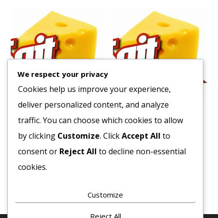
We respect your privacy
Cookies help us improve your experience,
deliver personalized content, and analyze
Sajtkrém 1/1
Tej 1,5% UHT 1L
traffic. You can choose which cookies to allow
2010
Ft
415
Ft
by clicking
Customize
. Click
Accept All
to
Bruttó egység ár:ft/kg.
Bruttó egység ár:ft/lit.
consent or
Reject All
to decline non-essential
cookies.
Kosárba teszem
Kosárba teszem
Customize
Reject All