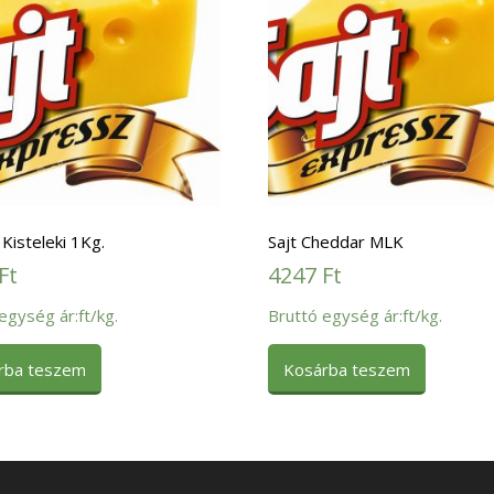
 Kisteleki 1Kg.
Sajt Cheddar MLK
Ft
4247
Ft
egység ár:ft/kg.
Bruttó egység ár:ft/kg.
rba teszem
Kosárba teszem