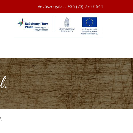
Vevőszolgálat : +36 (70) 770-0644
l.
.