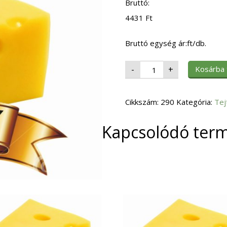
Bruttó:
4431
Ft
Bruttó egység ár:ft/db.
Tejszínhab
Kosárba
-
+
Spray
700ml.
mennyiség
Cikkszám:
290
Kategória:
Tej
Kapcsolódó ter