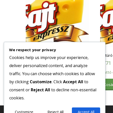
We respect your privacy
Joghurt Görög Yliston 5L
Juhtúró
Cookies help us improve your experience,
7220
Ft
4771
deliver personalized content, and analyze
Bruttó egység ár:ft/db.
Bruttó 
traffic. You can choose which cookies to allow
by clicking
Customize
. Click
Accept All
to
Kosárba teszem
Kosá
consent or
Reject All
to decline non-essential
cookies.
Customize
Reject All
Accept All