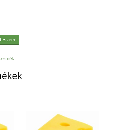
 teszem
termék
mékek