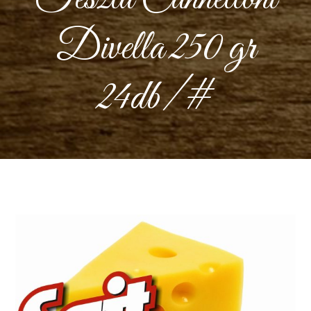
Divella 250 gr
24db/#