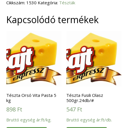
Cikkszám:
24db/#
1530
Kategória:
Tészták
mennyiség
Kapcsolódó termékek
Tészta Orsó Vita Pasta 5
Tészta Fusili Olasz
kg
500gr.24db/#
898
Ft
547
Ft
Bruttó egység ár:ft/kg.
Bruttó egység ár:ft/db.