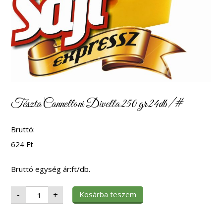
Tészta Cannelloni Divella 250 gr 24db/#
Bruttó:
624
Ft
Bruttó egység ár:ft/db.
Tészta
Kosárba teszem
-
+
Cannelloni
Divella
250
gr