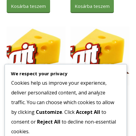
Kosárba teszem
Kosárba teszem
We respect your privacy
Cookies help us improve your experience,
deliver personalized content, and analyze
Tészta Kiskagyló 4 toj. 6 kg
Tészta Fodros Kocka 4
tojásos 5 kg
traffic. You can choose which cookies to allow
1553
Ft
1416
Ft
by clicking
Customize
. Click
Accept All
to
Bruttó egység ár:ft/kg.
Bruttó egység ár:ft/kg.
consent or
Reject All
to decline non-essential
Kosárba teszem
cookies.
Kosárba teszem