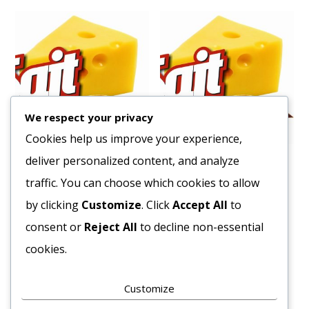
We respect your privacy
Cookies help us improve your experience,
deliver personalized content, and analyze
Tészta Bucatini (Makaróni)
Tészta Spagetti Vita Pasta
Olasz 500gr. 36db/#
öml.3X5kg/#
traffic. You can choose which cookies to allow
791
Ft
1203
Ft
by clicking
Customize
. Click
Accept All
to
Bruttó egység ár:ft/db.
Bruttó egység ár:ft/kg.
consent or
Reject All
to decline non-essential
cookies.
Kosárba teszem
Kosárba teszem
Customize