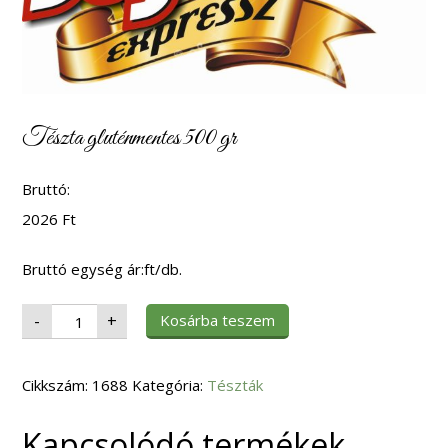
Tészta gluténmentes 500 gr
Bruttó:
2026
Ft
Bruttó egység ár:ft/db.
Tészta
Kosárba teszem
-
+
gluténmentes
500
gr
mennyiség
Cikkszám:
1688
Kategória:
Tészták
Kapcsolódó termékek