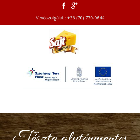
Vevőszolgálat : +36 (70) 770-0644
Tészta gluténmentes