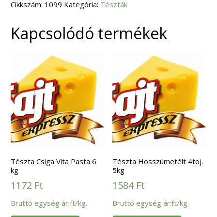
Cikkszám:
mennyiség
1099
Kategória:
Tészták
Kapcsolódó termékek
Tészta Csiga Vita Pasta 6
Tészta Hosszúmetélt 4toj.
kg
5kg
1172
Ft
1584
Ft
Bruttó egység ár:ft/kg.
Bruttó egység ár:ft/kg.