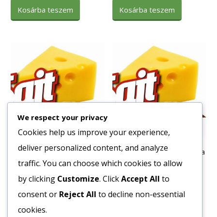
Kosárba teszem
Kosárba teszem
We respect your privacy
Cookies help us improve your experience,
deliver personalized content, and analyze
Tészta Csiga 4 toj. Soós 5
Tortilla Dürüm 30cm Azteca
kg
18db/cs. 6cs/#
traffic. You can choose which cookies to allow
1462
Ft
3100
Ft
by clicking
Customize
. Click
Accept All
to
Bruttó egység ár:ft/kg.
Bruttó egység ár:ft/cs.
consent or
Reject All
to decline non-essential
cookies.
Kosárba teszem
Kosárba teszem