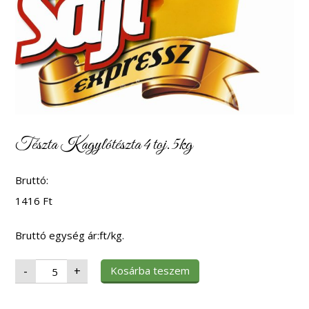
Tészta Kagylótészta 4 toj. 5kg
Bruttó:
1416
Ft
Bruttó egység ár:ft/kg.
Tészta
Kosárba teszem
-
+
Kagylótészta
4
toj.
5kg