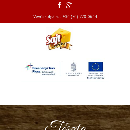
Vevőszolgálat : +36 (70) 770-0644
Tészta