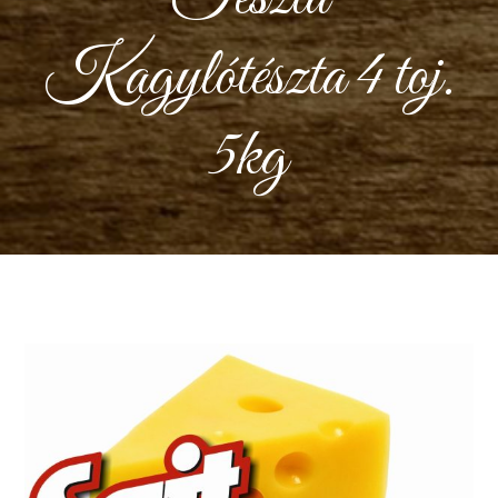
Kagylótészta 4 toj.
5kg