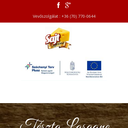
Vevőszolgálat : +36 (70) 770-0644
Tészta Lasagne