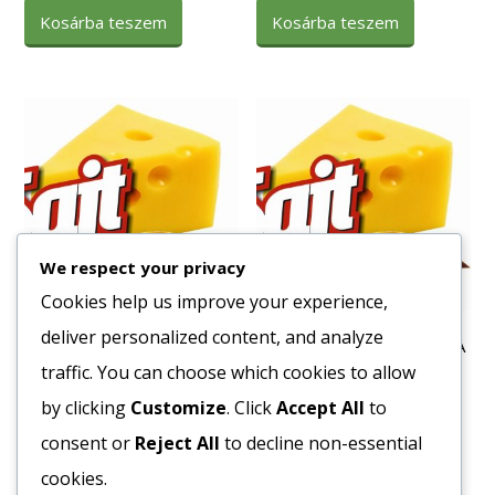
Kosárba teszem
Kosárba teszem
We respect your privacy
Cookies help us improve your experience,
deliver personalized content, and analyze
Tészta Fodros Kocka 4
Tészta Penne 5kg DIVELLA
tojásos 5 kg
traffic. You can choose which cookies to allow
1020
Ft
1416
Ft
by clicking
Customize
. Click
Accept All
to
Bruttó egység ár:ft/kg.
Bruttó egység ár:ft/kg.
consent or
Reject All
to decline non-essential
Kosárba teszem
cookies.
Kosárba teszem