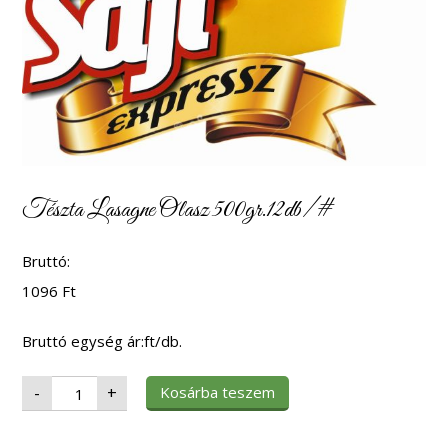
Tészta Lasagne Olasz 500gr.12db/#
Bruttó:
1096
Ft
Bruttó egység ár:ft/db.
Tészta
Kosárba teszem
-
+
Lasagne
Olasz
500gr.12db/#
mennyiség