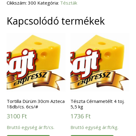
Cikkszám:
300
Kategória:
Tészták
Kapcsolódó termékek
Tortilla Dürüm 30cm Azteca
Tészta Cérnametélt 4 toj.
18db/cs. 6cs/#
5,5 kg
3100
Ft
1736
Ft
Bruttó egység ár:ft/cs.
Bruttó egység ár:ft/kg.