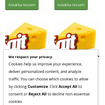
Kosárba teszem
Kosárba teszem
We respect your privacy
Cookies help us improve your experience,
deliver personalized content, and analyze
Tészta Kiskagyló 4 toj. 6 kg
Tészta Penne 4toj. Soós
5kg
traffic. You can choose which cookies to allow
1553
Ft
1462
Ft
by clicking
Customize
. Click
Accept All
to
Bruttó egység ár:ft/kg.
Bruttó egység ár:ft/kg.
consent or
Reject All
to decline non-essential
Kosárba teszem
cookies.
Kosárba teszem