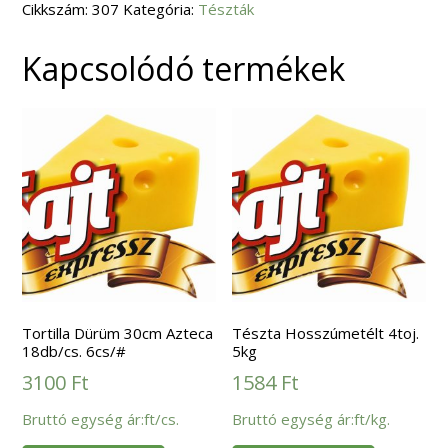
Cikkszám:
307
Kategória:
Tészták
Kapcsolódó termékek
Tortilla Dürüm 30cm Azteca
Tészta Hosszúmetélt 4toj.
18db/cs. 6cs/#
5kg
3100
Ft
1584
Ft
Bruttó egység ár:ft/cs.
Bruttó egység ár:ft/kg.