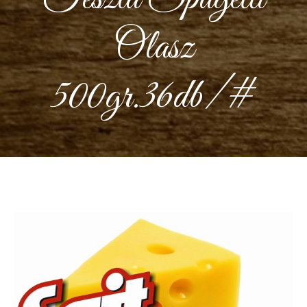
Olasz
500gr.36db/#