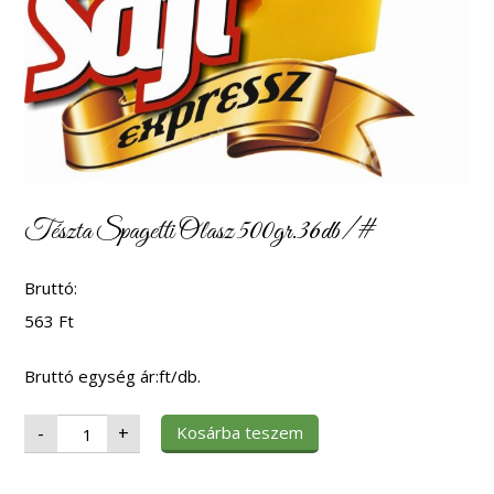
Tészta Spagetti Olasz 500gr.36db/#
Bruttó:
563
Ft
Bruttó egység ár:ft/db.
Tészta
Kosárba teszem
-
+
Spagetti
Olasz
500gr.36db/#
mennyiség