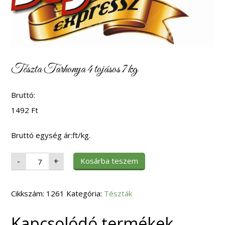
Tészta Tarhonya 4 tojásos 7 kg
Bruttó:
1492
Ft
Bruttó egység ár:ft/kg.
Tészta
Kosárba teszem
-
+
Tarhonya
4
tojásos
7
Cikkszám:
kg
1261
Kategória:
Tészták
mennyiség
Kapcsolódó termékek