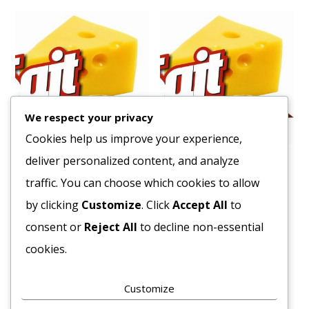
We respect your privacy
Cookies help us improve your experience,
deliver personalized content, and analyze
Tészta Csuszatészta
Tészta Csiga Vita Pasta 6
Gyermei 4tojásos 5kg
kg
traffic. You can choose which cookies to allow
1370
Ft
1172
Ft
by clicking
Customize
. Click
Accept All
to
Bruttó egység ár:ft/kg.
Bruttó egység ár:ft/kg.
consent or
Reject All
to decline non-essential
cookies.
Kosárba teszem
Kosárba teszem
Customize