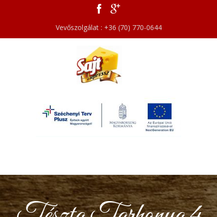
Vevőszolgálat : +36 (70) 770-0644
Tészta Tarhonya 4