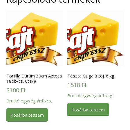
Tortilla Dürüm 30cm Azteca
Tészta Csiga 8 toj. 6 kg
18db/cs. 6cs/#
1518
Ft
3100
Ft
Bruttó egység ár:ft/kg.
Bruttó egység ár:ft/cs.
Kosárba teszem
Kosárba teszem