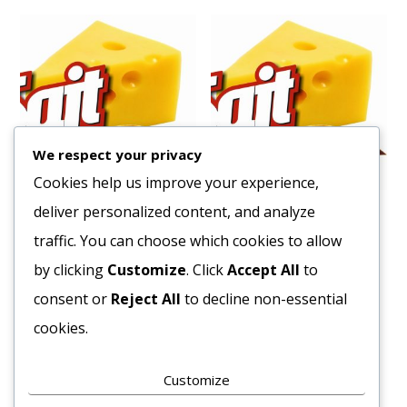
We respect your privacy
Cookies help us improve your experience,
deliver personalized content, and analyze
Fűszer Paprika Csemege
Fűszer Tárkony Morzsolt
1kg.
250g.
traffic. You can choose which cookies to allow
3428
Ft
1736
Ft
by clicking
Customize
. Click
Accept All
to
Bruttó egység ár:ft/db.
Bruttó egység ár:ft/db.
consent or
Reject All
to decline non-essential
cookies.
Kosárba teszem
Kosárba teszem
Customize