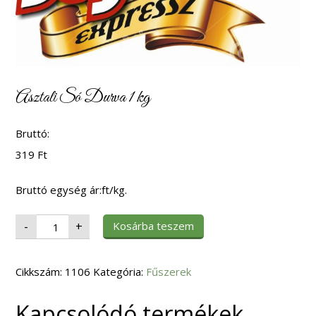
Asztali Só Durva 1 kg
Bruttó:
319
Ft
Bruttó egység ár:ft/kg.
Asztali
Kosárba teszem
-
+
Só
Durva
1
kg
Cikkszám:
mennyiség
1106
Kategória:
Fűszerek
Kapcsolódó termékek