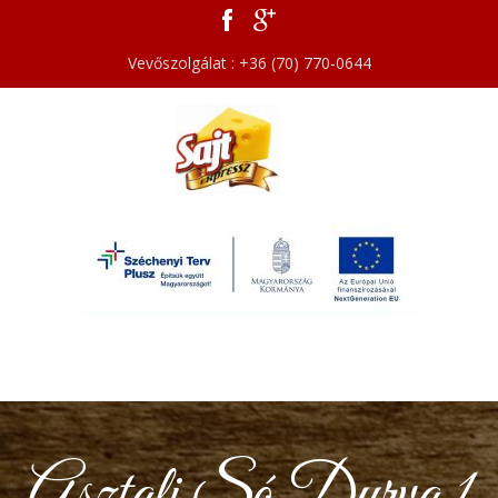
Vevőszolgálat : +36 (70) 770-0644
Asztali Só Durva 1