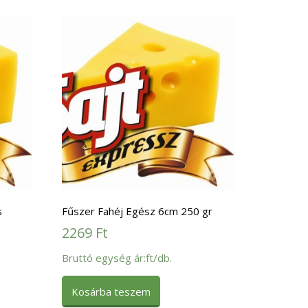
s
Fűszer Fahéj Egész 6cm 250 gr
2269
Ft
Bruttó egység ár:ft/db.
Kosárba teszem