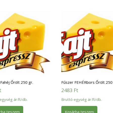
Fahéj Őrölt 250 gr.
Fűszer FEHÉRbors Őrölt 250 
t
2483
Ft
egység ár:ft/db.
Bruttó egység ár:ft/db.
rba teszem
Kosárba teszem