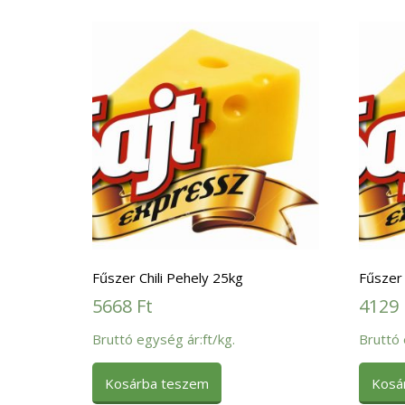
Fűszer Chili Pehely 25kg
Fűszer 
5668
Ft
4129
Bruttó egység ár:ft/kg.
Bruttó 
Kosárba teszem
Kosá