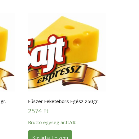
gr.
Fűszer Feketebors Egész 250gr.
2574
Ft
Bruttó egység ár:ft/db.
Kosárba teszem