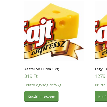
Asztali Só Durva 1 kg
Fagy. 
319
Ft
1279
Bruttó egység ár:ft/kg.
Bruttó 
Kosárba teszem
Kosá