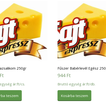
Bazsalikom 250gr
Fűszer Babérlevél Egész 250
Ft
944
Ft
egység ár:ft/cs.
Bruttó egység ár:ft/db.
rba teszem
Kosárba teszem