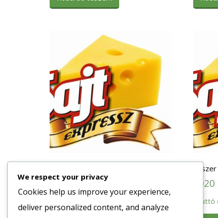
Fűszer Feketebors Őrölt 1 kg.
Fűszer 
We respect your privacy
3764
Ft
1020
Cookies help us improve your experience,
Bruttó egység ár:ft/db.
Bruttó 
deliver personalized content, and analyze