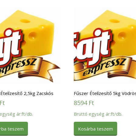
Ételízesítő 2,5kg Zacskós
Fűszer Ételízesítő 5kg Vödrö
Ft
8594
Ft
egység ár:ft/db.
Bruttó egység ár:ft/db.
rba teszem
Kosárba teszem