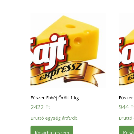
Fűszer Fahéj Őrölt 1 kg
Fűszer 
2422
Ft
944
F
Bruttó egység ár:ft/db.
Bruttó 
Kosárba teszem
Kosá