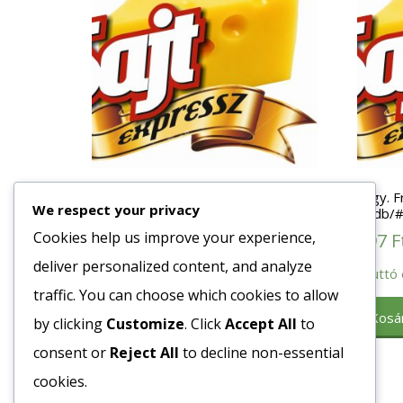
Fagy. Hamburger Zsemle (108)
Fagy. F
We respect your privacy
Szezámos Óriás 155mm 24db/#
55db/
Cookies help us improve your experience,
296
Ft
197
F
deliver personalized content, and analyze
Bruttó egység ár:ft/db.
Bruttó 
traffic. You can choose which cookies to allow
Kosárba teszem
Kosá
by clicking
Customize
. Click
Accept All
to
consent or
Reject All
to decline non-essential
cookies.