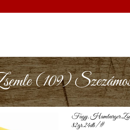
emle (109) Szezámos
Fagy. Hamburger Zsem
82gr.24db/#