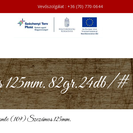
Vevőszolgálat : +36 (70) 770-0644
 125mm. 82gr.24db/#
le (109) Szezámos 125mm.