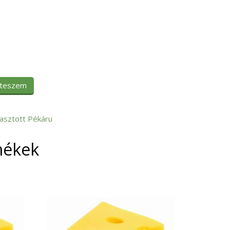
 teszem
asztott Pékáru
mékek