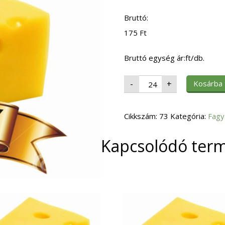
Bruttó:
175
Ft
Bruttó egység ár:ft/db.
Fagy.
Kosárba
-
+
Hamburger
Zsemle
(109)
Szezámos
Cikkszám:
125mm.
73
Kategória:
Fagy
82gr.24db/#
mennyiség
Kapcsolódó ter