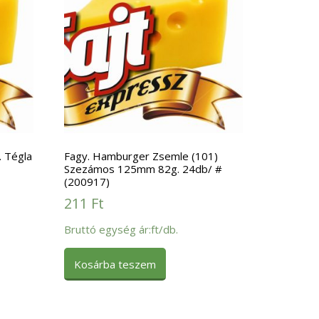
. Tégla
Fagy. Hamburger Zsemle (101)
Szezámos 125mm 82g. 24db/ #
(200917)
211
Ft
Bruttó egység ár:ft/db.
Kosárba teszem