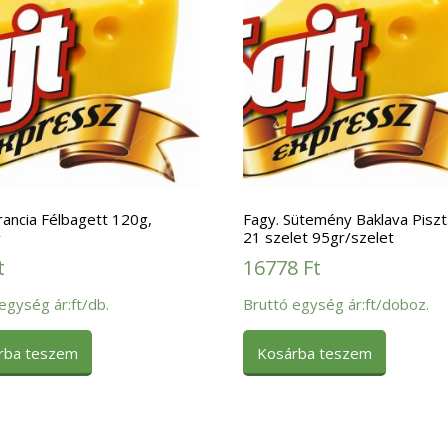
rancia Félbagett 120g,
Fagy. Sütemény Baklava Piszt
#
21 szelet 95gr/szelet
t
16778
Ft
egység ár:ft/db.
Bruttó egység ár:ft/doboz.
rba teszem
Kosárba teszem