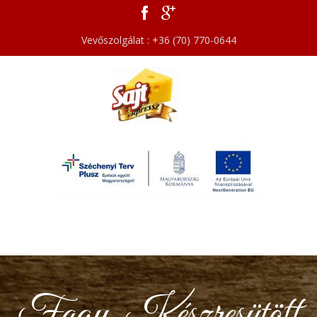
Vevőszolgálat : +36 (70) 770-0644
Fagy. Készresütött