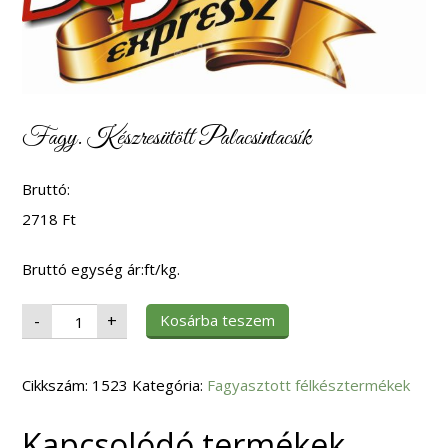
Fagy. Készresütött Palacsintacsík
Bruttó:
2718
Ft
Bruttó egység ár:ft/kg.
Fagy.
Kosárba teszem
-
+
Készresütött
Palacsintacsík
mennyiség
Cikkszám:
1523
Kategória:
Fagyasztott félkésztermékek
Kapcsolódó termékek