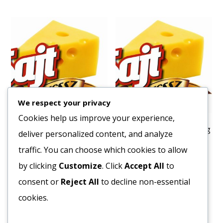
We respect your privacy
Cookies help us improve your experience,
Fagy. Hamburger
Fagy. Bolognai Ragu 1000 g
deliver personalized content, and analyze
Húspogácsa (Kész.süt)
2696
Ft
140mm/100 gr 3,2 kg/#
traffic. You can choose which cookies to allow
3352
Ft
Bruttó egység ár:ft/kg.
by clicking
Customize
. Click
Accept All
to
Bruttó egység ár:ft/kg.
consent or
Reject All
to decline non-essential
Kosárba teszem
cookies.
Kosárba teszem