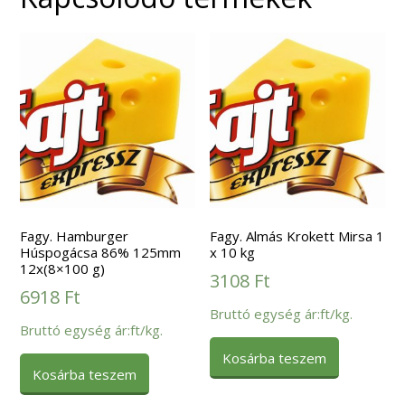
Fagy. Hamburger
Fagy. Almás Krokett Mirsa 1
Húspogácsa 86% 125mm
x 10 kg
12x(8×100 g)
3108
Ft
6918
Ft
Bruttó egység ár:ft/kg.
Bruttó egység ár:ft/kg.
Kosárba teszem
Kosárba teszem