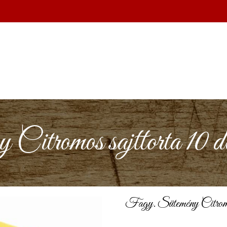
itromos sajttorta 10 db
Fagy. Sütemény Citromos 