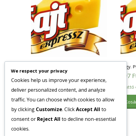
Fagy. Hamburger Zsemle (103)
Fagy. P
We respect your privacy
Lantmannen Brioche 86 gr 24db/#
197
F
(227192)
Cookies help us improve your experience,
310
Ft
Bruttó 
deliver personalized content, and analyze
Bruttó egység ár:ft/db.
traffic. You can choose which cookies to allow
Kosá
by clicking
Customize
. Click
Accept All
to
Kosárba teszem
consent or
Reject All
to decline non-essential
cookies.