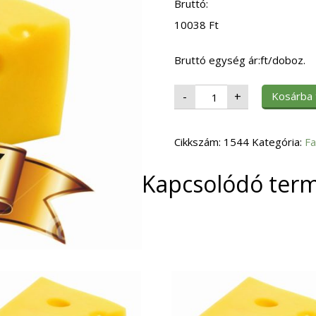
Bruttó:
10038
Ft
Bruttó egység ár:ft/doboz.
Fagy.
Kosárba
-
+
Sütemény
Citromos
sajttorta
10
Cikkszám:
db-
1544
Kategória:
Fa
os
150
gr/szelet
Kapcsolódó ter
mennyiség