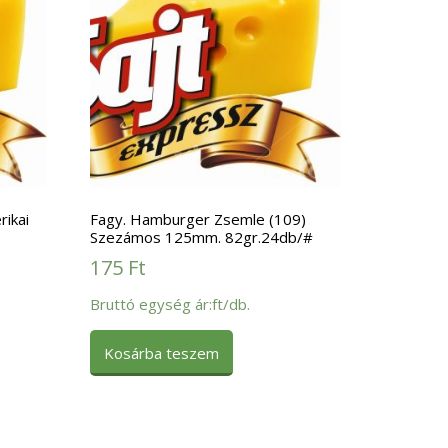
rikai
Fagy. Hamburger Zsemle (109)
Szezámos 125mm. 82gr.24db/#
175
Ft
Bruttó egység ár:ft/db.
Kosárba teszem