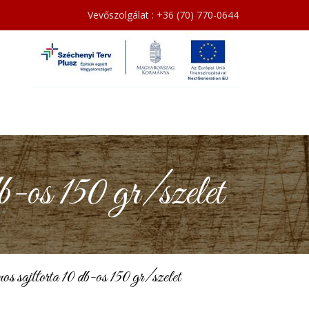
Vevőszolgálat : +36 (70) 770-0644
-os 150 gr/szelet
sajttorta 10 db-os 150 gr/szelet