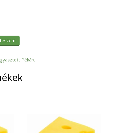
 teszem
gyasztott Pékáru
mékek