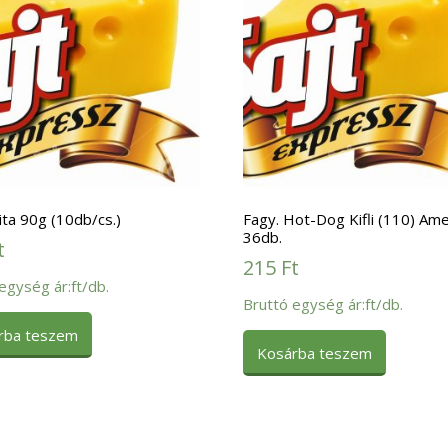
ita 90g (10db/cs.)
Fagy. Hot-Dog Kifli (110) Ame
36db.
t
215
Ft
egység ár:ft/db.
Bruttó egység ár:ft/db.
rba teszem
Kosárba teszem