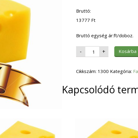
Bruttó:
13777
Ft
Bruttó egység ár:ft/doboz.
Fagy.
Kosárba
-
+
Sütemény
Pisztáciás
Tiramisu
Csészetorta
Cikkszám:
6db-
1300
Kategória:
Fa
os
150
gr/db
Kapcsolódó ter
mennyiség