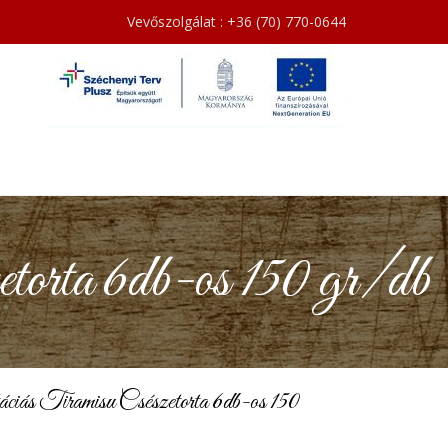
Vevőszolgálat : +36 (70) 770-0644
orta 6db-os 150 gr/db
iás Tiramisu Csészetorta 6db-os 150