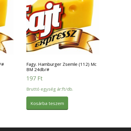
/#
Fagy. Hamburger Zsemle (112) Mc
BM 24db/#
197
Ft
Bruttó egység ár:ft/db.
Kosárba teszem