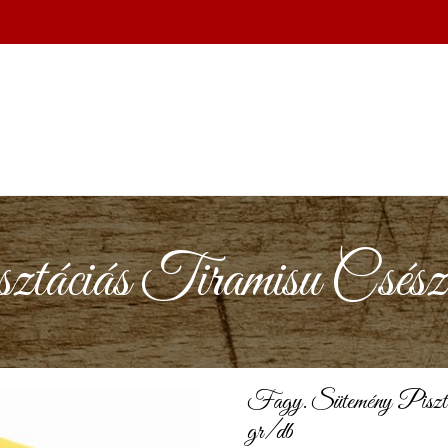
áciás Tiramisu Csészet
Fagy. Sütemény Pisztác
gr/db