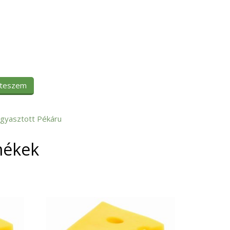
 teszem
gyasztott Pékáru
mékek