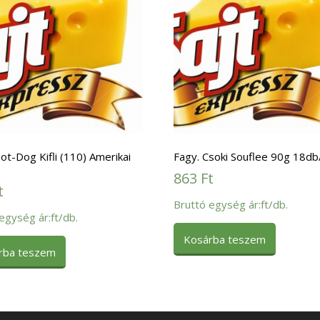
ot-Dog Kifli (110) Amerikai
Fagy. Csoki Souflee 90g 18db
863
Ft
t
Bruttó egység ár:ft/db.
egység ár:ft/db.
Kosárba teszem
rba teszem