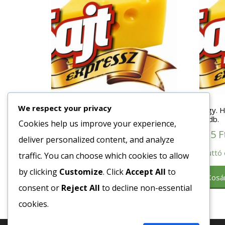
We respect your privacy
Fagy. Hamburger Zsemle (102)
Fagy. H
Szórt Mc 48db/# (227181)
36db.
Cookies help us improve your experience,
140
Ft
215
F
deliver personalized content, and analyze
Bruttó egység ár:ft/db.
Bruttó 
traffic. You can choose which cookies to allow
by clicking
Customize
. Click
Accept All
to
Kosárba teszem
Kosá
consent or
Reject All
to decline non-essential
cookies.