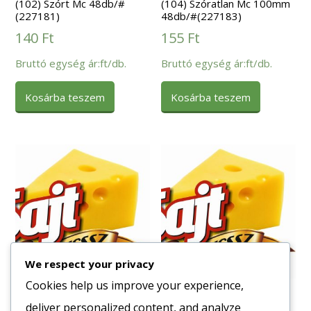
(102) Szórt Mc 48db/#
(104) Szóratlan Mc 100mm
(227181)
48db/#(227183)
140
Ft
155
Ft
Bruttó egység ár:ft/db.
Bruttó egység ár:ft/db.
Kosárba teszem
Kosárba teszem
We respect your privacy
Cookies help us improve your experience,
Fagy. Hamburger Zsemle
Fagy. Hamburger Zsemle
deliver personalized content, and analyze