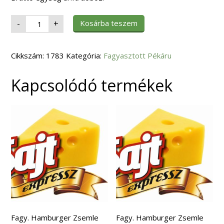
Fagy.
Kosárba teszem
-
+
Sütemény
San
Sebastian
Sajttorta
Cikkszám:
Baklavás
1783
Kategória:
Fagyasztott Pékáru
12db
150gr/szelet
mennyiség
Kapcsolódó termékek
Fagy. Hamburger Zsemle
Fagy. Hamburger Zsemle