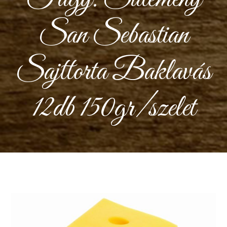
San Sebastian
Sajttorta Baklavás
12db 150gr/szelet