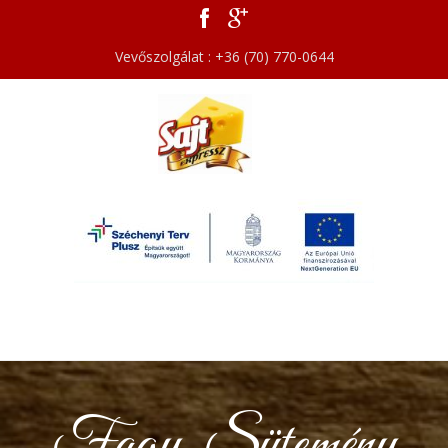
Vevőszolgálat : +36 (70) 770-0644
Fagy. Sütemény