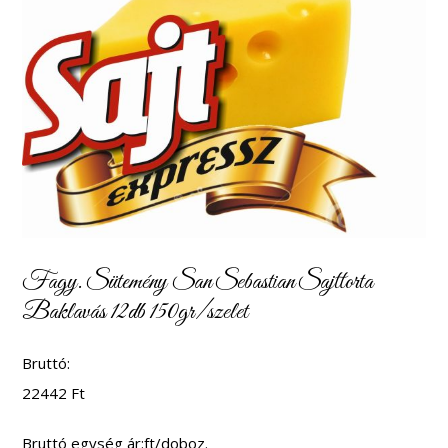
Fagy. Sütemény San Sebastian Sajttorta
Baklavás 12db 150gr/szelet
Bruttó:
22442
Ft
Bruttó egység ár:ft/doboz.