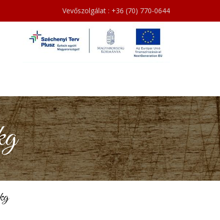
Vevőszolgálat : +36 (70) 770-0644
kg
kg