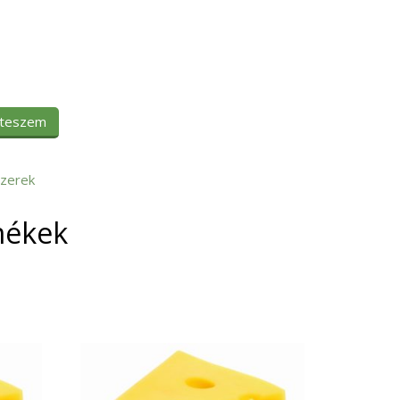
 teszem
zerek
mékek