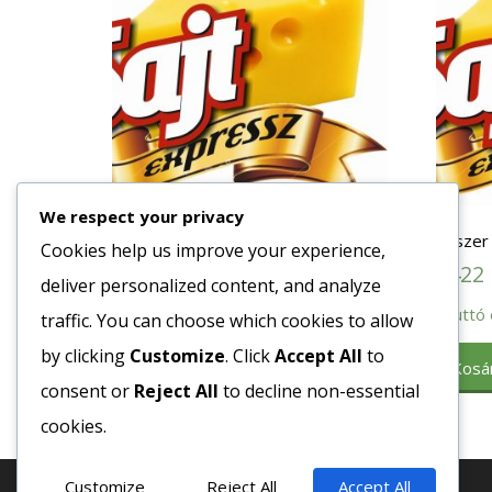
We respect your privacy
Fűszerkeverék Sültcsirke 1kg.
Fűszer 
Cookies help us improve your experience,
2727
Ft
2422
deliver personalized content, and analyze
Bruttó egység ár:ft/db.
Bruttó 
traffic. You can choose which cookies to allow
by clicking
Customize
. Click
Accept All
to
Kosárba teszem
Kosá
consent or
Reject All
to decline non-essential
cookies.
Customize
Reject All
Accept All