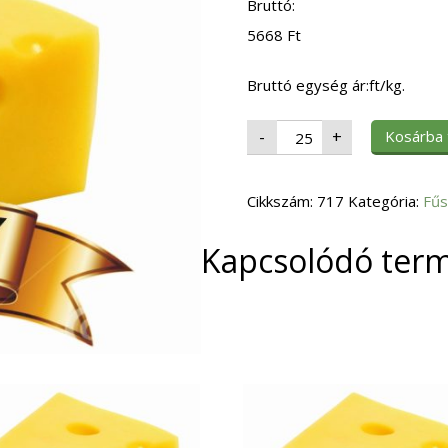
Bruttó:
5668
Ft
Bruttó egység ár:ft/kg.
Fűszer
Kosárba
-
+
Chili
Pehely
25kg
mennyiség
Cikkszám:
717
Kategória:
Fűs
Kapcsolódó ter