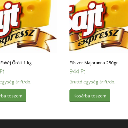
Fahéj Őrölt 1 kg
Fűszer Majoranna 250gr.
Ft
944
Ft
egység ár:ft/db.
Bruttó egység ár:ft/db.
rba teszem
Kosárba teszem