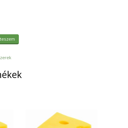
 teszem
zerek
mékek