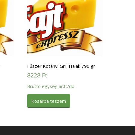
g
Fűszer Kotányi Grill Halak 790 gr
8228
Ft
Bruttó egység ár:ft/db.
Kosárba teszem