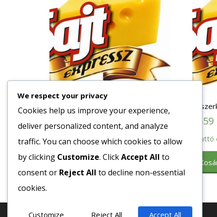
We respect your privacy
Fűszer Fahéj Őrölt 1 kg
Fűszer
Cookies help us improve your experience,
2422
Ft
2559
deliver personalized content, and analyze
Bruttó egység ár:ft/db.
Bruttó 
traffic. You can choose which cookies to allow
by clicking
Customize
. Click
Accept All
to
Kosárba teszem
Kosá
consent or
Reject All
to decline non-essential
cookies.
Customize
Reject All
Accept All