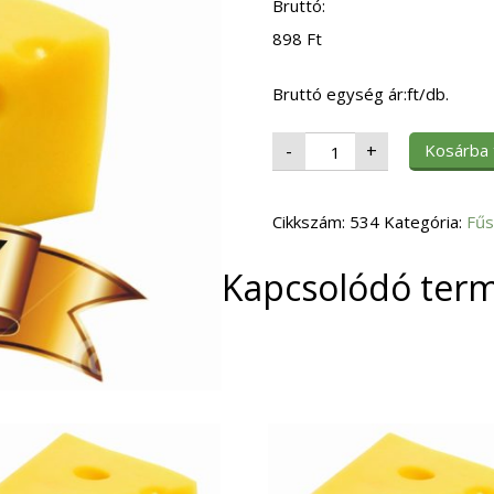
Bruttó:
898
Ft
Bruttó egység ár:ft/db.
Fűszer
Kosárba
-
+
Curry
250gr.
mennyiség
Cikkszám:
534
Kategória:
Fűs
Kapcsolódó ter