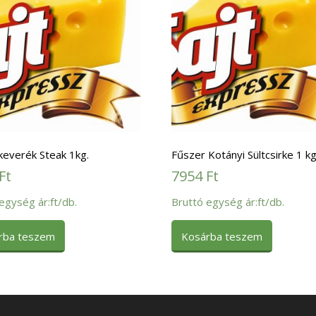
keverék Steak 1kg.
Fűszer Kotányi Sültcsirke 1 k
Ft
7954
Ft
egység ár:ft/db.
Bruttó egység ár:ft/db.
rba teszem
Kosárba teszem