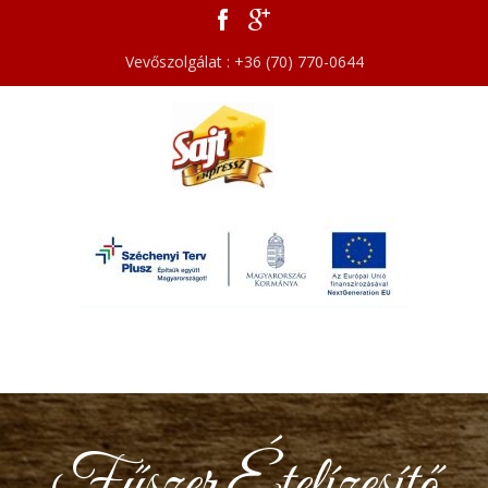
Vevőszolgálat : +36 (70) 770-0644
Fűszer Ételízesítő