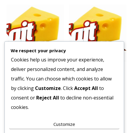
We respect your privacy
Cookies help us improve your experience,
deliver personalized content, and analyze
Fűszerkeverék Gyros 1kg.
Fűszer Kotányi Grill Halak
790 gr
traffic. You can choose which cookies to allow
2803
Ft
8228
Ft
by clicking
Customize
. Click
Accept All
to
Bruttó egység ár:ft/db.
Bruttó egység ár:ft/db.
consent or
Reject All
to decline non-essential
Kosárba teszem
cookies.
Kosárba teszem
Customize