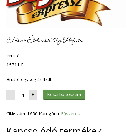
Fűszer Ételízesítő 5kg Perfecta
Bruttó:
15711
Ft
Bruttó egység ár:ft/db.
Fűszer
Kosárba teszem
-
+
Ételízesítő
5kg
Perfecta
mennyiség
Cikkszám:
1656
Kategória:
Fűszerek
Kapcsolódó termékek