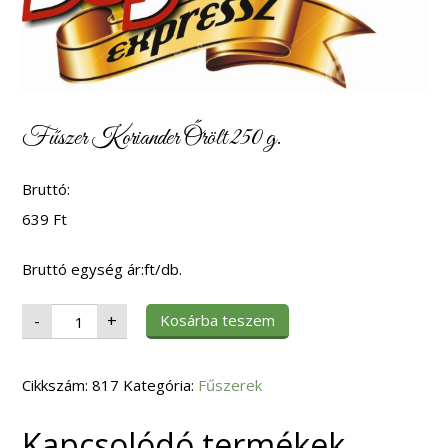
Fűszer Koriander Őrölt 250 g.
Bruttó:
639
Ft
Bruttó egység ár:ft/db.
Fűszer
Kosárba teszem
-
+
Koriander
Őrölt
250
g.
Cikkszám:
mennyiség
817
Kategória:
Fűszerek
Kapcsolódó termékek