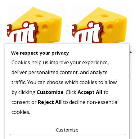
We respect your privacy
Cookies help us improve your experience,
deliver personalized content, and analyze
Fűszer Kotányi Kömény
Fűszer Kotányi Feketebors
Örölt 1000 g
Egész 1000g
traffic. You can choose which cookies to allow
5668
Ft
13532
Ft
by clicking
Customize
. Click
Accept All
to
Bruttó egység ár:ft/db.
Bruttó egység ár:ft/db.
consent or
Reject All
to decline non-essential
cookies.
Kosárba teszem
Kosárba teszem
Customize