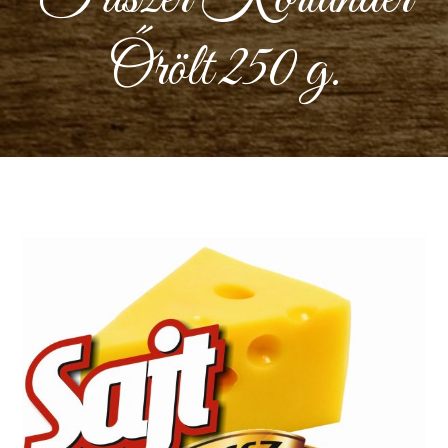
Őrölt 250 g.