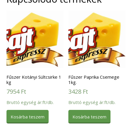
Fűszer Kotányi Sültcsirke 1
Fűszer Paprika Csemege
kg
1kg.
7954
Ft
3428
Ft
Bruttó egység ár:ft/db.
Bruttó egység ár:ft/db.
Kosárba teszem
Kosárba teszem