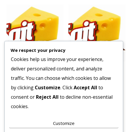
We respect your privacy
Cookies help us improve your experience,
deliver personalized content, and analyze
Császár Szalonna Préselt
Kaiser Frankfurter Virsli
vf. Pápai
Mecom
traffic. You can choose which cookies to allow
3595
Ft
1904
Ft
by clicking
Customize
. Click
Accept All
to
Bruttó egység ár:ft/kg.
Bruttó egység ár:ft/kg.
consent or
Reject All
to decline non-essential
cookies.
Kosárba teszem
Kosárba teszem
Customize