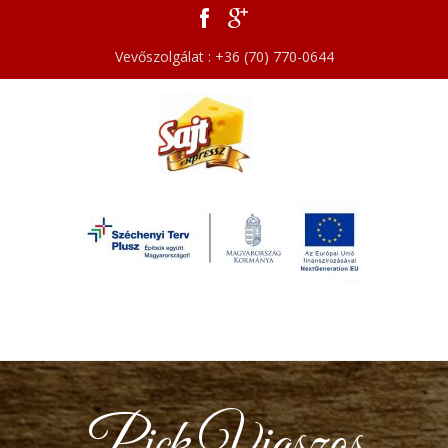
Vevőszolgálat : +36 (70) 770-0644
Pick Viaszos