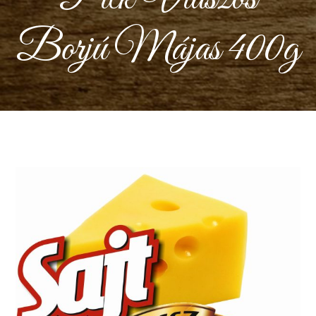
Borjú Májas 400g