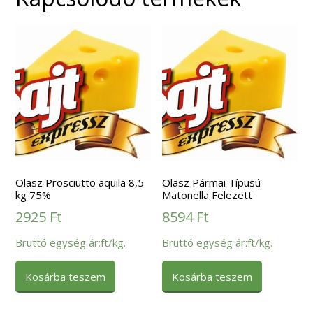
Olasz Prosciutto aquila 8,5
Olasz Pármai Típusú
kg 75%
Matonella Felezett
2925
Ft
8594
Ft
Bruttó egység ár:ft/kg.
Bruttó egység ár:ft/kg.
Kosárba teszem
Kosárba teszem