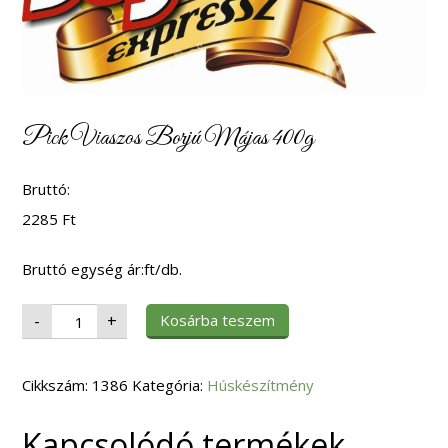
Pick Viaszos Borjú Májas 400g
Bruttó:
2285
Ft
Bruttó egység ár:ft/db.
Pick
Kosárba teszem
-
+
Viaszos
Borjú
Májas
400g
Cikkszám:
mennyiség
1386
Kategória:
Húskészítmény
Kapcsolódó termékek