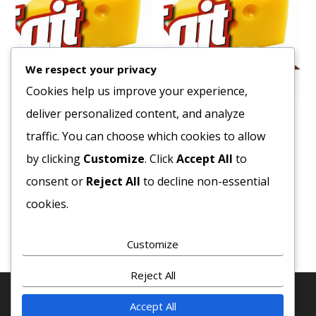
We respect your privacy
Cookies help us improve your experience,
deliver personalized content, and analyze
Sajtkrém 25% ARLA 1,5 kg
Sajtkrém 1/1
vödrös
traffic. You can choose which cookies to allow
2010
Ft
5096
Ft
by clicking
Customize
. Click
Accept All
to
Bruttó egység ár:ft/kg.
Bruttó egység ár:ft/db.
consent or
Reject All
to decline non-essential
Kosárba teszem
cookies.
Kosárba teszem
Customize
Reject All
Accept All
© 2020 COPYRIGHT - MINDEN JOG FENTTARVA! · SAJT-