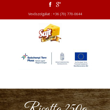
Vevőszolgálat : +36 (70) 770-0644
Ricotta 250g