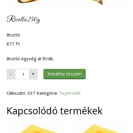
Ricotta 250g
Bruttó:
877
Ft
Bruttó egység ár:ft/db.
Ricotta
Kosárba teszem
-
+
250g
mennyiség
Cikkszám:
337
Kategória:
Tejtermék
Kapcsolódó termékek