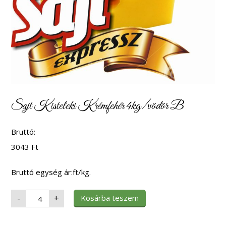
Sajt Kisteleki Krémfehér 4kg/vödör B
Bruttó:
3043
Ft
Bruttó egység ár:ft/kg.
Sajt
Kosárba teszem
-
+
Kisteleki
Krémfehér
4kg/vödör
B