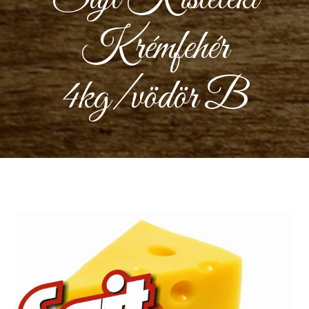
Krémfehér
4kg/vödör B