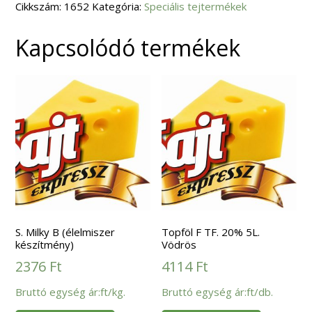
Cikkszám:
mennyiség
1652
Kategória:
Speciális tejtermékek
Kapcsolódó termékek
S. Milky B (élelmiszer
Topföl F TF. 20% 5L.
készítmény)
Vödrös
2376
Ft
4114
Ft
Bruttó egység ár:ft/kg.
Bruttó egység ár:ft/db.