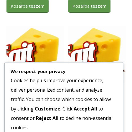
Kosárba teszem
Kosárba teszem
We respect your privacy
Cookies help us improve your experience,
deliver personalized content, and analyze
S. Füstölt Jávor (élelmiszer
Sajt Kőröstej Krémfehér
készítmény) B MLK
4kg/vödör
traffic. You can choose which cookies to allow
3336
Ft
10621
Ft
by clicking
Customize
. Click
Accept All
to
Bruttó egység ár:ft/kg.
Bruttó egység ár:ft/db.
consent or
Reject All
to decline non-essential
cookies.
Kosárba teszem
Kosárba teszem