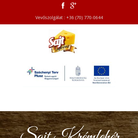
Vevőszolgálat : +36 (70) 770-0644
Sajt Krémfehér