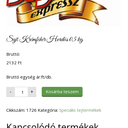
Sajt Krémfehér Hordós 0,5 kg
Bruttó:
2132
Ft
Bruttó egység ár:ft/db.
Sajt
Kosárba teszem
-
+
Krémfehér
Hordós
0,5
kg
Cikkszám:
mennyiség
1726
Kategória:
Speciális tejtermékek
Kapcsolódó termékek