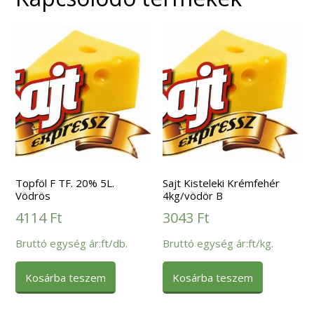
Topföl F TF. 20% 5L.
Sajt Kisteleki Krémfehér
Vödrös
4kg/vödör B
4114
Ft
3043
Ft
Bruttó egység ár:ft/db.
Bruttó egység ár:ft/kg.
Kosárba teszem
Kosárba teszem