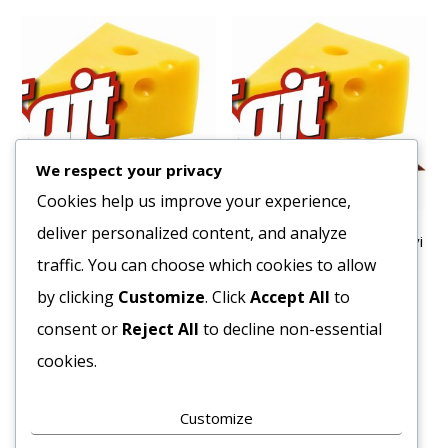
We respect your privacy
Cookies help us improve your experience,
deliver personalized content, and analyze
Sajt Kőröstej Krémfehér
Tejszín Főző Debic Növényi
4kg/vödör
1L
traffic. You can choose which cookies to allow
10621
Ft
1828
Ft
by clicking
Customize
. Click
Accept All
to
Bruttó egység ár:ft/db.
Bruttó egység ár:ft/db.
consent or
Reject All
to decline non-essential
cookies.
Kosárba teszem
Kosárba teszem
Customize