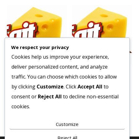
We respect your privacy
Cookies help us improve your experience,
deliver personalized content, and analyze
Sajtkrém 1/1
Sajt Cheddar MLK
traffic. You can choose which cookies to allow
2010
Ft
4247
Ft
by clicking
Customize
. Click
Accept All
to
Bruttó egység ár:ft/kg.
Bruttó egység ár:ft/kg.
consent or
Reject All
to decline non-essential
cookies.
Kosárba teszem
Kosárba teszem
Customize
Reject All