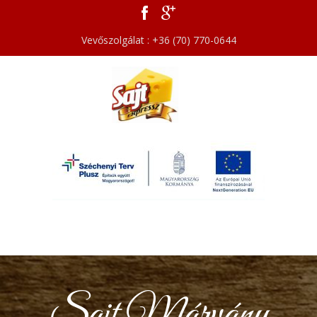
Vevőszolgálat : +36 (70) 770-0644
Sajt Márvány