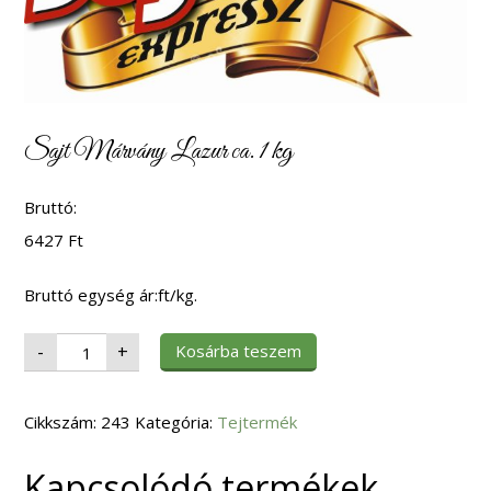
Sajt Márvány Lazur ca. 1 kg
Bruttó:
6427
Ft
Bruttó egység ár:ft/kg.
Sajt
Kosárba teszem
-
+
Márvány
Lazur
ca.
1
Cikkszám:
kg
243
Kategória:
Tejtermék
mennyiség
Kapcsolódó termékek