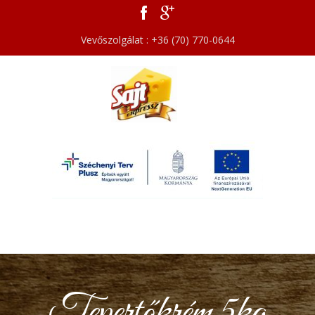
Vevőszolgálat : +36 (70) 770-0644
Tepertőkrém 5kg