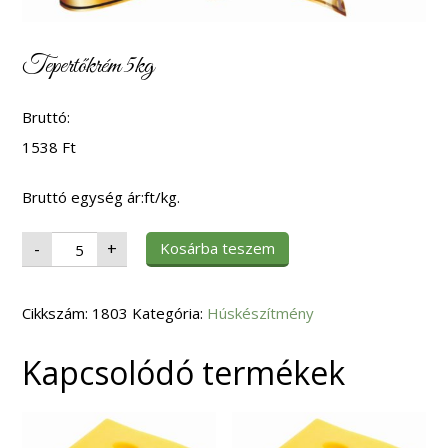
Tepertőkrém 5kg
Bruttó:
1538
Ft
Bruttó egység ár:ft/kg.
Tepertőkrém
Kosárba teszem
-
+
5kg
mennyiség
Cikkszám:
1803
Kategória:
Húskészítmény
Kapcsolódó termékek