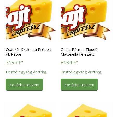
Császár Szalonna Préselt
Olasz Pármai Típusú
vf. Pápai
Matonella Felezett
3595
Ft
8594
Ft
Bruttó egység ár:ft/kg.
Bruttó egység ár:ft/kg.
Kosárba teszem
Kosárba teszem