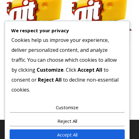
We respect your privacy
Cookies help us improve your experience,
deliver personalized content, and analyze
Bacon Szeletelt Pápai
Olasz Spinate Picante 2,5
kg
traffic. You can choose which cookies to allow
4266
Ft
8152
Ft
by clicking
Customize
. Click
Accept All
to
Bruttó egység ár:ft/kg.
Bruttó egység ár:ft/kg.
consent or
Reject All
to decline non-essential
Kosárba teszem
cookies.
Kosárba teszem
Customize
Reject All
Accept All
© 2020 COPYRIGHT - MINDEN JOG FENTTARVA! · SAJT-