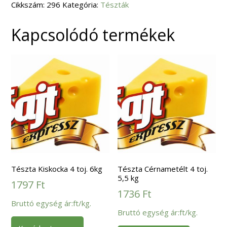
Cikkszám:
kg
296
Kategória:
Tészták
mennyiség
Kapcsolódó termékek
Tészta Kiskocka 4 toj. 6kg
Tészta Cérnametélt 4 toj.
5,5 kg
1797
Ft
1736
Ft
Bruttó egység ár:ft/kg.
Bruttó egység ár:ft/kg.