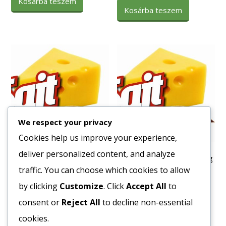
Kosárba teszem
Kosárba teszem
We respect your privacy
Cookies help us improve your experience,
deliver personalized content, and analyze
Tortilla Dürüm 30cm Azteca
Tészta Kiskagyló 4 toj. 6 kg
18db/cs. 6cs/#
traffic. You can choose which cookies to allow
1553
Ft
3100
Ft
by clicking
Customize
. Click
Accept All
to
Bruttó egység ár:ft/kg.
Bruttó egység ár:ft/cs.
consent or
Reject All
to decline non-essential
Kosárba teszem
cookies.
Kosárba teszem