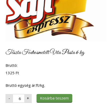
Tészta Fodrosmetélt Vita Pasta 6 kg
Bruttó:
1325
Ft
Bruttó egység ár:ft/kg.
Tészta
Kosárba teszem
-
+
Fodrosmetélt
Vita
Pasta
6