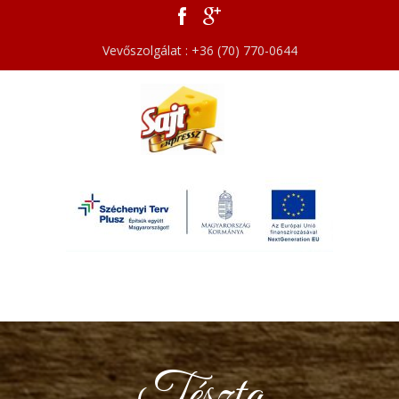
Vevőszolgálat : +36 (70) 770-0644
Tészta