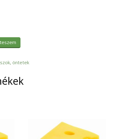
 teszem
szok, öntetek
mékek