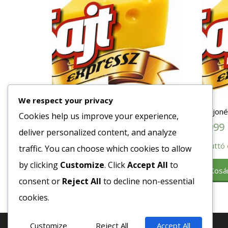
We respect your privacy
Ételecet 20%
Majoné
Cookies help us improve your experience,
634
Ft
3999
deliver personalized content, and analyze
Bruttó egység ár:ft/db.
Bruttó 
traffic. You can choose which cookies to allow
by clicking
Customize
. Click
Accept All
to
Kosárba teszem
Kosá
consent or
Reject All
to decline non-essential
cookies.
Customize
Reject All
Accept All