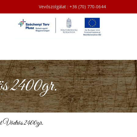
Vevőszolgálat : +36 (70) 770-0644
s 2400gr.
et Vödrös 2400gr.