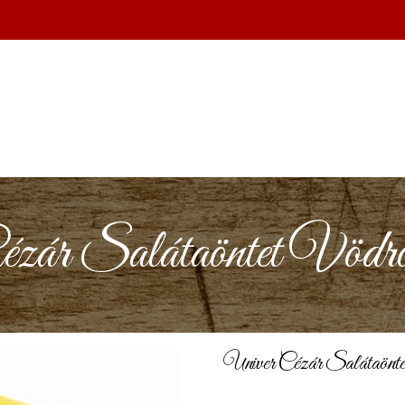
ézár Salátaöntet Vödrö
Univer Cézár Salátaönt