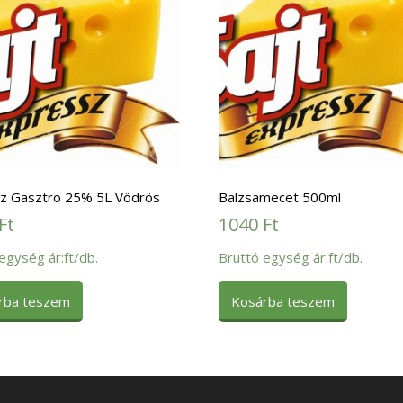
z Gasztro 25% 5L Vödrös
Balzsamecet 500ml
Ft
1040
Ft
egység ár:ft/db.
Bruttó egység ár:ft/db.
rba teszem
Kosárba teszem