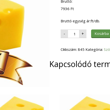
Bruttó:
7936
Ft
Bruttó egység ár:ft/db.
Univer
Kosárba
-
+
Cézár
Salátaöntet
Vödrös
2400gr.
Cikkszám:
mennyiség
845
Kategória:
Szó
Kapcsolódó ter